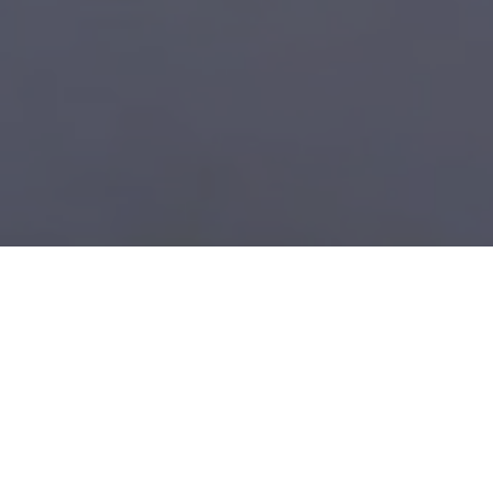
Δήλωση Συμμετοχής
Όνομα
*
Επώνυμο
*